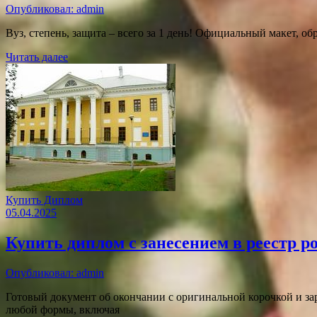
Опубликовал: admin
Вуз, степень, защита – всего за 1 день! Официальный макет, об
Читать далее
Купить Диплом
05.04.2025
Купить диплом с занесением в реестр р
Опубликовал: admin
Готовый документ об окончании с оригинальной корочкой и зар
любой формы, включая