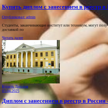
Купить диплом с занесением в реестр в
Опубликовал: admin
Студенты, заканчивающие институт или техникум, могут получ
доставкой по
Читать далее
Купить Диплом
05.04.2025
Диплом с занесением в реестр в Росси