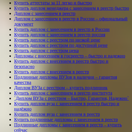
Купить аттестаты за 11 легко и быстро
Купить диплом менеджера с занесением в реестр быстро
Диплом с занесением в реестр
Диплом с занесением в реестр в России – официальный
документ
Купить диплом с занесением в реестр в России
Купить диплом с занесением в реестр россия
Купить диплом с реестром по низкой цене
Купить диплом с реестром по доступной цене
Купить диплом с реестром цена
Дипломы с внесением в госреестр – быстро и надежно
Купить диплом с внесением в реестр быстро и
безопасно
Купить диплом с внесением в реестр
Подлинные дипломы ВУЗов в наличии – гарантия
качества
Диплом ВУЗа с реестром – купить подлинник
Купить диплом с занесением в реестр института
`Диплом ВУЗа с реестром – Быстро, Гарантия, Надежно`
Купить диплом вуза с занесением в реестр быстро и
надёжно
Купить диплом вуза с занесением в реестр
Купить подлинные дипломы с занесением в реестр
Подлинные дипломы с занесением в реестр – купить
сейчас