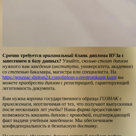
Срочно требуется
оригинальный
бланк диплома ВУЗа с
занесением в базу данных?
Узнайте,
сколько стоит диплом
нужного вам
заведения
(
института
, университета, академии)
со
степенью
бакалавра, магистра или специалиста. На
https://gosznac-diplom24.com/diplom-s-reestromkupit-kupit
вы
можете
приобрести диплом
с
регистрацией
, гарантирующий
легитимность документа.
Вам нужна
корочка
государственного образца
ГОЗНАК
с
приложением
, неотличимая от тех, что получают выпускники
после нескольких лет
учебы
? Наша
фирма
предоставляет
возможность
заказать диплом с проводкой
, подтверждающей
факт выдачи учебным
заведением
. Мы обеспечиваем
конфиденциальность и безопасную
доставку
.