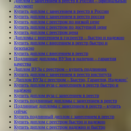
Диплом с занесением в реестр в России – официальный
документ
Купить диплом с занесением в реестр в России
Купить диплом с занесением в реестр россия
Купить диплом с реестром по низкой цене
Купить диплом с реестром по доступной цене
Купить диплом с реестром цена
Дипломы с внесением в госреестр – быстро и надежно
Купить диплом с внесением в реестр быстро и
безопасно
Купить диплом с внесением в реестр
Подлинные дипломы ВУЗов в наличии – гарантия
качества
Диплом ВУЗа с реестром – купить подлинник
Купить диплом с занесением в реестр института
`Диплом ВУЗа с реестром – Быстро, Гарантия, Надежно`
Купить диплом вуза с занесением в реестр быстро и
надёжно
Купить диплом вуза с занесением в реестр
Купить подлинные дипломы с занесением в реестр
Подлинные дипломы с занесением в реестр – купить
сейчас
Купить подлинный диплом с занесением в реестр
Купить диплом с реестром быстро и надежно
Купить диплом с реестром надежно и быстро