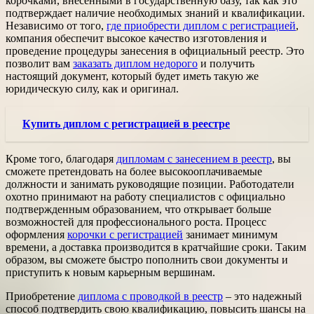
корочками, внесенными в государственную базу, так как это
подтверждает наличие необходимых знаний и квалификации.
Независимо от того,
где приобрести диплом с регистрацией
,
компания обеспечит высокое качество изготовления и
проведение процедуры занесения в официальный реестр. Это
позволит вам
заказать диплом недорого
и получить
настоящий документ, который будет иметь такую же
юридическую силу, как и оригинал.
Купить диплом с регистрацией в реестре
Кроме того, благодаря
дипломам с занесением в реестр
, вы
сможете претендовать на более высокооплачиваемые
должности и занимать руководящие позиции. Работодатели
охотно принимают на работу специалистов с официально
подтвержденным образованием, что открывает больше
возможностей для профессионального роста. Процесс
оформления
корочки с регистрацией
занимает минимум
времени, а доставка производится в кратчайшие сроки. Таким
образом, вы сможете быстро пополнить свои документы и
приступить к новым карьерным вершинам.
Приобретение
диплома с проводкой в реестр
– это надежный
способ подтвердить свою квалификацию, повысить шансы на