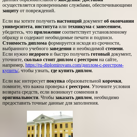
осуществляется проверенными службами, обеспечивающими
защиту
от повреждений.
Если вы хотите получить
настоящий
документ
об окончании
университета
,
института
или
техникума
с занесением
,
убедитесь, что
приложение
соответствует установленному
образцу и содержит необходимые печати и подписи.
Стоимость диплома
формируется исходя из срочности,
выбранного учебного
заведения
и необходимой
степени
.
Если нужно
недорого
и быстро получить
готовый
документ,
уточните,
сколько стоит диплом
с реестром
на сайте,
например,
https://ru-diplomirovans.com/диплом-с-реестром-
купить/
, чтобы узнать,
где купить диплом
.
Если вас интересует
покупка
образовательной
корочки
,
помните, что важна проверка
с реестром
. Уточните условия
возврата средств, если возникнут сомнения в
оригинальности
. Чтобы
заказать диплом
, необходимо
предоставить точные данные для заполнения.