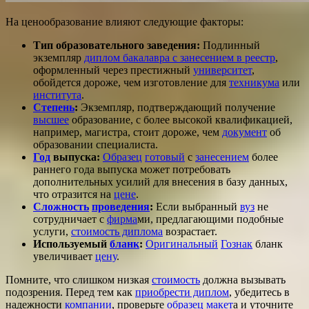
На ценообразование влияют следующие факторы:
Тип образовательного заведения:
Подлинный
экземпляр
диплом бакалавра с занесением в реестр
,
оформленный через престижный
университет
,
обойдется дороже, чем изготовление для
техникума
или
института
.
Степень
:
Экземпляр, подтверждающий получение
высшее
образование, с более высокой квалификацией,
например, магистра, стоит дороже, чем
документ
об
образовании специалиста.
Год
выпуска:
Образец
готовый
с
занесением
более
раннего года выпуска может потребовать
дополнительных усилий для внесения в базу данных,
что отразится на
цене
.
Сложность
проведения
:
Если выбранный
вуз
не
сотрудничает с
фирма
ми, предлагающими подобные
услуги,
стоимость диплома
возрастает.
Используемый
бланк
:
Оригинальный
Гознак
бланк
увеличивает
цену
.
Помните, что слишком низкая
стоимость
должна вызывать
подозрения. Перед тем как
приобрести диплом
, убедитесь в
надежности
компании
, проверьте
образец макет
а и уточните