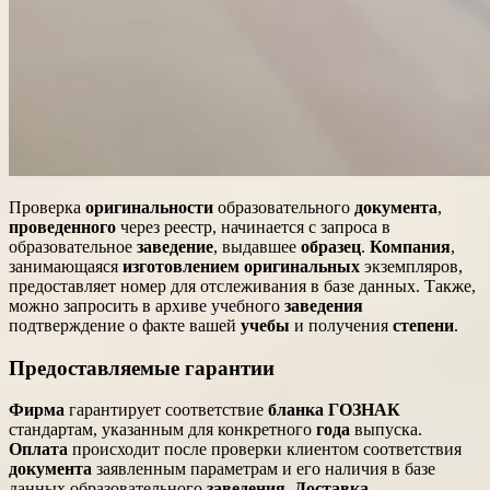
Проверка
оригинальности
образовательного
документа
,
проведенного
через реестр, начинается с запроса в
образовательное
заведение
, выдавшее
образец
.
Компания
,
занимающаяся
изготовлением
оригинальных
экземпляров,
предоставляет номер для отслеживания в базе данных. Также,
можно запросить в архиве учебного
заведения
подтверждение о факте вашей
учебы
и получения
степени
.
Предоставляемые гарантии
Фирма
гарантирует соответствие
бланка
ГОЗНАК
стандартам, указанным для конкретного
года
выпуска.
Оплата
происходит после проверки клиентом соответствия
документа
заявленным параметрам и его наличия в базе
данных образовательного
заведения
.
Доставка