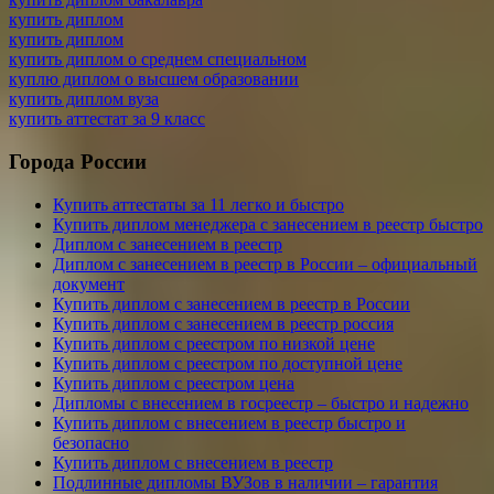
купить диплом
купить диплом
купить диплом о среднем специальном
куплю диплом о высшем образовании
купить диплом вуза
купить аттестат за 9 класс
Города России
Купить аттестаты за 11 легко и быстро
Купить диплом менеджера с занесением в реестр быстро
Диплом с занесением в реестр
Диплом с занесением в реестр в России – официальный
документ
Купить диплом с занесением в реестр в России
Купить диплом с занесением в реестр россия
Купить диплом с реестром по низкой цене
Купить диплом с реестром по доступной цене
Купить диплом с реестром цена
Дипломы с внесением в госреестр – быстро и надежно
Купить диплом с внесением в реестр быстро и
безопасно
Купить диплом с внесением в реестр
Подлинные дипломы ВУЗов в наличии – гарантия