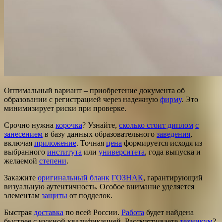
Оптимальный вариант – приобретение документа об
образовании с регистрацией через надежную
фирму
. Это
минимизирует риски при проверке.
Срочно нужна
корочка
? Узнайте,
сколько стоит диплом
с
занесением
в базу данных образовательного
заведения
,
включая
приложение
. Точная
цена
формируется исходя из
выбранного
института
или
университета
, года выпуска и
желаемой
степени
.
Закажите
оригинальный
бланк
ГОЗНАК
, гарантирующий
визуальную аутентичность. Особое внимание уделяется
элементам
защиты
от подделок.
Быстрая
доставка
по всей России.
Работа
будет найдена
быстрее с нужной квалификацией. Рассматриваете
техникум
?