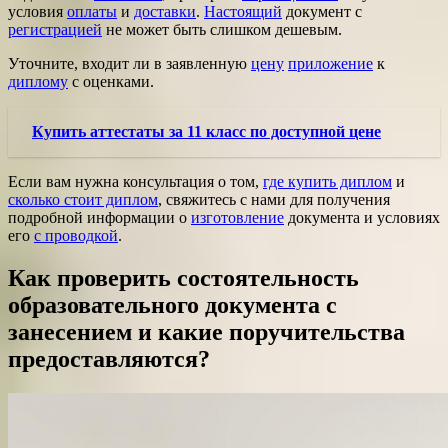
условия
оплаты
и
доставки
.
Настоящий
документ с
регистрацией
не может быть слишком дешевым.
Уточните, входит ли в заявленную
цену
приложение
к
диплому
с оценками.
Купить аттестаты за 11 класс по доступной цене
Если вам нужна консультация о том,
где купить диплом
и
сколько стоит диплом
, свяжитесь с нами для получения
подробной информации о
изготовление
документа и условиях
его
с проводкой
.
Как проверить состоятельность
образовательного документа с
занесением и какие поручительства
предоставляются?