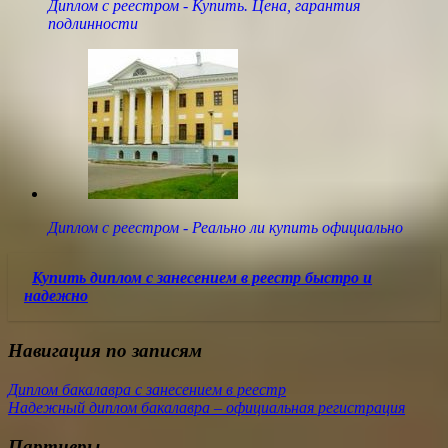
Диплом с реестром - Купить. Цена, гарантия
подлинности
Диплом с реестром - Реально ли купить официально
Купить диплом с занесением в реестр быстро и
надежно
Навигация по записям
Диплом бакалавра с занесением в реестр
Надежный диплом бакалавра – официальная регистрация
Партнеры