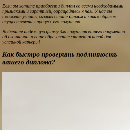
Если вы хотите приобрести диплом со всеми необходимыми
признаками и гарантией, обращайтесь к нам. У нас вы
сможете узнать, сколько стоит диплом и каким образом
осуществляется процесс его получения.
Выберите надежную фирму для получения вашего документа
об окончании, и ваше образование станет основой для
успешной карьеры!
Как быстро проверить подлинность
вашего диплома?