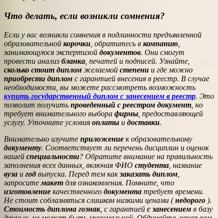
Что делать, если возникли сомнения?
Если у вас возникли сомнения в подлинности предъявленной
образовательной
корочки
, обратитесь в
компанию
,
занимающуюся экспертизой
документов
. Они смогут
провести анализ
бланка
, печатей и подписей. Узнайте,
сколько стоит диплом
желаемой
степени
и где можно
приобрести диплом
с гарантией внесения в реестр. В случае
необходимости, вы можете рассмотреть возможность
купить государственный диплом с занесением в реестр
. Это
позволит получить
проведенный
с реестром
документ
, но
требует внимательного выбора
фирмы
, предоставляющей
услугу. Уточните условия
оплаты
и
доставки
.
Внимательно изучите
приложение
к образовательному
документу
. Соответствует ли перечень дисциплин и оценок
вашей
специальности
? Обратите внимание на правильность
заполнения всех данных, включая ФИО
студента
, название
вуза
и
год
выпуска. Перед тем как
заказать диплом
,
запросите
макет
для ознакомления. Помните, что
изготовление
качественного
документа
требует времени.
Не стоит соблазняться слишком низкими ценами (
недорого
).
Стоимость диплома
гознак
, с гарантией
с занесением
в базу
данных, не может быть минимальной. Обдумайте, какая вам