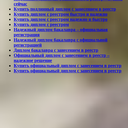
сейчас
Купить подлинный диплом с занесением в реестр
Купить диплом с реестром быстро и надежно
Купить диплом с реестром надежно и быстро
Купить диплом с реестром
Надежный диплом бакалавра – официальная
регистрация
Надежный диплом бакалавра с официальной
регистрацией
Диплом бакалавра с занесением в реестр
Официальный диплом с занесением в реестр –
надежное решение
Купить официальный диплом с занесением в реестр
Купить официальный диплом с занесением в реестр