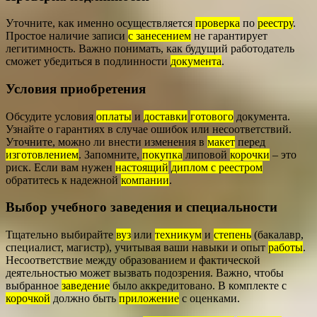
Уточните, как именно осуществляется
проверка
по
реестру
.
Простое наличие записи
с занесением
не гарантирует
легитимность. Важно понимать, как будущий работодатель
сможет убедиться в подлинности
документа
.
Условия приобретения
Обсудите условия
оплаты
и
доставки
готового
документа.
Узнайте о гарантиях в случае ошибок или несоответствий.
Уточните, можно ли внести изменения в
макет
перед
изготовлением
. Запомните,
покупка
липовой
корочки
– это
риск. Если вам нужен
настоящий
диплом с реестром
обратитесь к надежной
компании
.
Выбор учебного заведения и специальности
Тщательно выбирайте
вуз
или
техникум
и
степень
(бакалавр,
специалист, магистр), учитывая ваши навыки и опыт
работы
.
Несоответствие между образованием и фактической
деятельностью может вызвать подозрения. Важно, чтобы
выбранное
заведение
было аккредитовано. В комплекте с
корочкой
должно быть
приложение
с оценками.