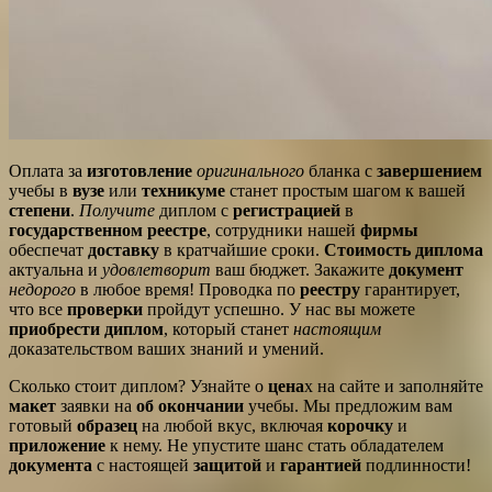
Оплата за
изготовление
оригинального
бланка с
завершением
учебы в
вузе
или
техникуме
станет простым шагом к вашей
степени
.
Получите
диплом с
регистрацией
в
государственном реестре
, сотрудники нашей
фирмы
обеспечат
доставку
в кратчайшие сроки.
Стоимость диплома
актуальна и
удовлетворит
ваш бюджет. Закажите
документ
недорого
в любое время! Проводка по
реестру
гарантирует,
что все
проверки
пройдут успешно. У нас вы можете
приобрести диплом
, который станет
настоящим
доказательством ваших знаний и умений.
Сколько стоит диплом? Узнайте о
цена
х на сайте и заполняйте
макет
заявки на
об окончании
учебы. Мы предложим вам
готовый
образец
на любой вкус, включая
корочку
и
приложение
к нему. Не упустите шанс стать обладателем
документа
с настоящей
защитой
и
гарантией
подлинности!