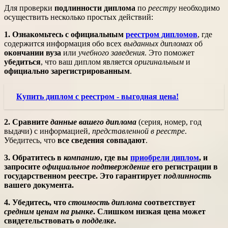
Для проверки
подлинности диплома
по
реестру
необходимо
осуществить несколько простых действий:
1. Ознакомьтесь с официальным
реестром дипломов
, где
содержится информация обо всех
выданных дипломах
об
окончании вуза
или
учебного заведения
. Это поможет
убедиться
, что ваш диплом является
оригинальным
и
официально зарегистрированным
.
Купить диплом с реестром - выгодная цена!
2. Сравните
данные вашего диплома
(серия, номер, год
выдачи) с информацией,
представленной в реестре
.
Убедитесь, что
все сведения совпадают
.
3. Обратитесь в
компанию
, где вы
приобрели диплом
, и
запросите
официальное подтверждение
его
регистрации в
государственном реестре
. Это гарантирует
подлинность
вашего
документа
.
4. Убедитесь, что
стоимость диплома
соответствует
средним ценам на рынке
. Слишком
низкая цена
может
свидетельствовать о
подделке
.