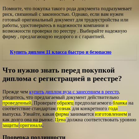
Помните, что покупка такого рода документа подразумевает
риск, связанный с законностью. Однако, если вам нужен
готовый оригинальный документ для трудоустройства или
работы, удостоверьтесь в надежности компании и
возможности проверки по реестру . Выбирайте надежную
фирму , предлагающую недорого и с гарантией.
Купить диплом 11 класса быстро и безопасно
Что нужно знать перед покупкой
диплома с регистрацией в реестре?
Прежде чем
купить диплом вуза с занесением в реестр
,
убедитесь, что предлагаемый документ действительно
проведенный
. Проверьте
образец
предполагаемого
бланка
на
соответствие стандартам
гознак
для конкретного
года
выпуска. Узнайте, какая
фирма
занимается
изготовлением
и
как долго она на рынке.
Цена
должна соответствовать уровню
защиты
оригинала
.
Проверка подлинности