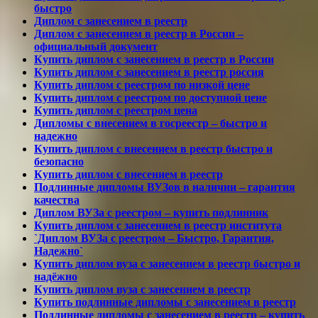
быстро
Диплом с занесением в реестр
Диплом с занесением в реестр в России –
официальный документ
Купить диплом с занесением в реестр в России
Купить диплом с занесением в реестр россия
Купить диплом с реестром по низкой цене
Купить диплом с реестром по доступной цене
Купить диплом с реестром цена
Дипломы с внесением в госреестр – быстро и
надежно
Купить диплом с внесением в реестр быстро и
безопасно
Купить диплом с внесением в реестр
Подлинные дипломы ВУЗов в наличии – гарантия
качества
Диплом ВУЗа с реестром – купить подлинник
Купить диплом с занесением в реестр института
`Диплом ВУЗа с реестром – Быстро, Гарантия,
Надежно`
Купить диплом вуза с занесением в реестр быстро и
надёжно
Купить диплом вуза с занесением в реестр
Купить подлинные дипломы с занесением в реестр
Подлинные дипломы с занесением в реестр – купить