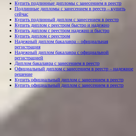
Купить подлинные дипломы с занесением в реестр
Подлинные дипломы с занесением в реестр – купить
сейчас
Купить подлинный диплом с занесением в реестр
Купить диплом с реестром быстро и надежно
Купить диплом с реестром надежно и быстро
Купить диплом с реестром
Надежный диплом бакалавра – официальная
регистрация
Надежный диплом бакалавра с официальной
регистрацией
Диплом бакалавра с занесением в реестр
Официальный диплом с занесением в реестр – надежное
решение
Купить официальный диплом с занесением в реестр
Купить официальный диплом с занесением в реестр