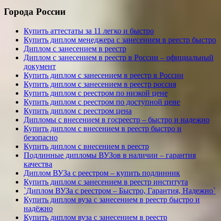
Города России
Купить аттестаты за 11 легко и быстро
Купить диплом менеджера с занесением в реестр быстро
Диплом с занесением в реестр
Диплом с занесением в реестр в России – официальный
документ
Купить диплом с занесением в реестр в России
Купить диплом с занесением в реестр россия
Купить диплом с реестром по низкой цене
Купить диплом с реестром по доступной цене
Купить диплом с реестром цена
Дипломы с внесением в госреестр – быстро и надежно
Купить диплом с внесением в реестр быстро и
безопасно
Купить диплом с внесением в реестр
Подлинные дипломы ВУЗов в наличии – гарантия
качества
Диплом ВУЗа с реестром – купить подлинник
Купить диплом с занесением в реестр института
`Диплом ВУЗа с реестром – Быстро, Гарантия, Надежно`
Купить диплом вуза с занесением в реестр быстро и
надёжно
Купить диплом вуза с занесением в реестр