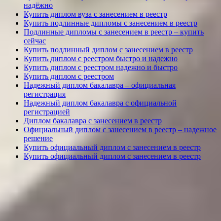
надёжно
Купить диплом вуза с занесением в реестр
Купить подлинные дипломы с занесением в реестр
Подлинные дипломы с занесением в реестр – купить
сейчас
Купить подлинный диплом с занесением в реестр
Купить диплом с реестром быстро и надежно
Купить диплом с реестром надежно и быстро
Купить диплом с реестром
Надежный диплом бакалавра – официальная
регистрация
Надежный диплом бакалавра с официальной
регистрацией
Диплом бакалавра с занесением в реестр
Официальный диплом с занесением в реестр – надежное
решение
Купить официальный диплом с занесением в реестр
Купить официальный диплом с занесением в реестр