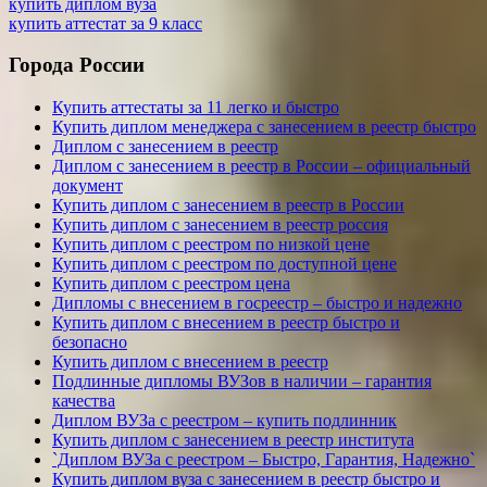
купить диплом вуза
купить аттестат за 9 класс
Города России
Купить аттестаты за 11 легко и быстро
Купить диплом менеджера с занесением в реестр быстро
Диплом с занесением в реестр
Диплом с занесением в реестр в России – официальный
документ
Купить диплом с занесением в реестр в России
Купить диплом с занесением в реестр россия
Купить диплом с реестром по низкой цене
Купить диплом с реестром по доступной цене
Купить диплом с реестром цена
Дипломы с внесением в госреестр – быстро и надежно
Купить диплом с внесением в реестр быстро и
безопасно
Купить диплом с внесением в реестр
Подлинные дипломы ВУЗов в наличии – гарантия
качества
Диплом ВУЗа с реестром – купить подлинник
Купить диплом с занесением в реестр института
`Диплом ВУЗа с реестром – Быстро, Гарантия, Надежно`
Купить диплом вуза с занесением в реестр быстро и