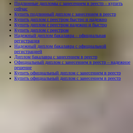
Подлинные дипломы с занесением в реестр – купить
сейчас
Купить подлинный диплом с занесением в реестр
Купить диплом с реестром быстро и надежно
Купить диплом с реестром надежно и быстро
Купить диплом с реестром
Надежный диплом бакалавра – официальная
регистрация
Надежный диплом бакалавра с официальной
регистрацией
Диплом бакалавра с занесением в реестр
Официальный диплом с занесением в реестр – надежное
решение
Купить официальный диплом с занесением в реестр
Купить официальный диплом с занесением в реестр