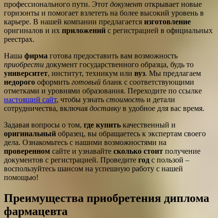
профессионального пути. Этот
документ
открывает новые
горизонты и помогает взлететь на более высокий уровень в
карьере. В нашей компании предлагается
изготовление
оригиналов и их
приложений
с регистрацией в официальных
реестрах.
Наша
фирма
готова предоставить вам возможность
приобрести
документ государственного образца, будь то
университет
, институт, техникум или
вуз
. Мы предлагаем
недорого
оформить
готовый
бланк с соответствующими
отметками и уровнями образования. Переходите по ссылке
настоящий сайт
, чтобы узнать
стоимость
и детали
сотрудничества, включая
доставку
в удобное для вас время.
Задавая вопросы о том,
где купить
качественный и
оригинальный
образец, вы обращаетесь к экспертам своего
дела. Ознакомьтесь с нашими возможностями на
проверенном
сайте и узнавайте
сколько стоит
получение
документов с регистрацией. Проведите
год
с пользой –
воспользуйтесь шансом на успешную работу с нашей
помощью!
Преимущества приобретения диплома
фармацевта