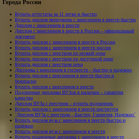
Города России
Купить аттестаты за 11 легко и быстро
Купить диплом менеджера с занесением в реестр быстро
Диплом с занесением в реестр
Диплом с занесением в реестр в России – официальный
документ
Купить диплом с занесением в реестр в России
Купить диплом с занесением в реестр россия
Купить диплом с реестром по низкой цене
Купить диплом с реестром по доступной цене
Купить диплом с реестром цена
Дипломы с внесением в госреестр – быстро и надежно
Купить диплом с внесением в реестр быстро и
безопасно
Купить диплом с внесением в реестр
Подлинные дипломы ВУЗов в наличии – гарантия
качества
Диплом ВУЗа с реестром – купить подлинник
Купить диплом с занесением в реестр института
`Диплом ВУЗа с реестром – Быстро, Гарантия, Надежно`
Купить диплом вуза с занесением в реестр быстро и
надёжно
Купить диплом вуза с занесением в реестр
Купить подлинные дипломы с занесением в реестр