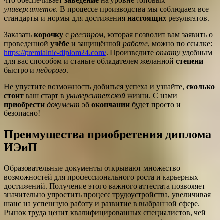
что обеспечивает
заведение
на уровне топовых
университетов
. В процессе производства мы соблюдаем все
стандарты и нормы для достижения
настоящих
результатов.
Заказать
корочку
с
реестром
, которая позволит вам заявить о
проведенной
учёбе
и защищённой
работе
, можно по ссылке:
https://premialnie-diplom24.com/
. Произведите
оплату
удобным
для вас способом и станьте обладателем желанной
степени
быстро и
недорого
.
Не упустите возможность добиться успеха и узнайте,
сколько
стоит
ваш старт в
университетской
жизни. С нами
приобрести
документ
об
окончании
будет просто и
безопасно!
Преимущества приобретения диплома
ИЭиП
Образовательные документы открывают множество
возможностей для профессионального роста и карьерных
достижений. Получение этого важного аттестата позволяет
значительно упростить процесс трудоустройства, увеличивая
шанс на успешную работу и развитие в выбранной сфере.
Рынок труда ценит квалифицированных специалистов, чей