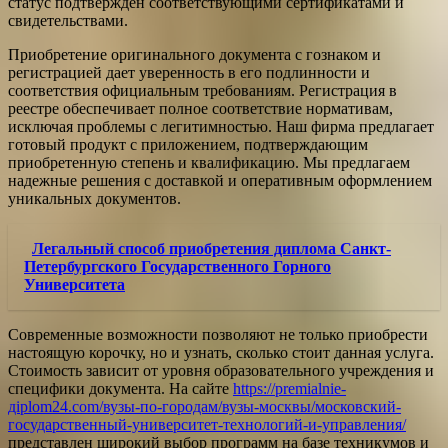
статус подтвержден соответствующими сертификатами и
свидетельствами.
Приобретение оригинального документа с гознаком и
регистрацией дает уверенность в его подлинности и
соответствия официальным требованиям. Регистрация в
реестре обеспечивает полное соответствие нормативам,
исключая проблемы с легитимностью. Наш фирма предлагает
готовый продукт с приложением, подтверждающим
приобретенную степень и квалификацию. Мы предлагаем
надежные решения с доставкой и оперативным оформлением
уникальных документов.
Легальный способ приобретения диплома Санкт-
Петербургского Государственного Горного
Университета
Современные возможности позволяют не только приобрести
настоящую корочку, но и узнать, сколько стоит данная услуга.
Стоимость зависит от уровня образовательного учреждения и
специфики документа. На сайте
https://premialnie-
дiplom24.com/вузы-по-городам/вузы-москвы/московский-
государственный-университет-технологий-и-управления/
представлен широкий выбор программ на базе техникумов и