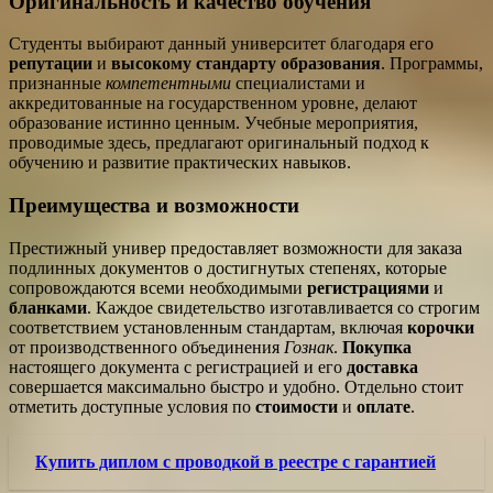
Оригинальность и качество обучения
Студенты выбирают данный университет благодаря его
репутации
и
высокому стандарту образования
. Программы,
признанные
компетентными
специалистами и
аккредитованные на государственном уровне, делают
образование истинно ценным. Учебные мероприятия,
проводимые здесь, предлагают оригинальный подход к
обучению и развитие практических навыков.
Преимущества и возможности
Престижный универ предоставляет возможности для заказа
подлинных документов о достигнутых степенях, которые
сопровождаются всеми необходимыми
регистрациями
и
бланками
. Каждое свидетельство изготавливается со строгим
соответствием установленным стандартам, включая
корочки
от производственного объединения
Гознак
.
Покупка
настоящего документа с регистрацией и его
доставка
совершается максимально быстро и удобно. Отдельно стоит
отметить доступные условия по
стоимости
и
оплате
.
Купить диплом с проводкой в реестре с гарантией