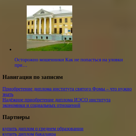
Осторожно мошенники Как не попасться на уловки
при…
Навигация по записям
Приобретение диплома института святого Фомы – что нужно
знать
Надёжное приобретение диплома ИЭСО института
экономики и социальных отношений
Партнеры
купить диплом о среднем образовании
купить диплом бакалавра