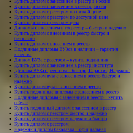
Купить диплом с занесением в реестр в России
Купить диплом с занесением в реестр россия
Купить диплом с реестром по низкой цене
Купить диплом с реестром по доступной цене
Купить диплом с реестром цена
Дипломы с внесением в госреестр – быстро и надежно
Купить диплом с внесением в реестр быстро и
безопасно
Купить диплом с внесением в реестр
Подлинные дипломы ВУЗов в наличии – гарантия
качества
Диплом ВУЗа с реестром – купить подлинник
Купить диплом с занесением в реестр института
`Диплом ВУЗа с реестром – Быстро, Гарантия, Надежно`
Купить диплом вуза с занесением в реестр быстро и
надёжно
Купить диплом вуза с занесением в реестр
Купить подлинные дипломы с занесением в реестр
Подлинные дипломы с занесением в реестр – купить
сейчас
Купить подлинный диплом с занесением в реестр
Купить диплом с реестром быстро и надежно
Купить диплом с реестром надежно и быстро
Купить диплом с реестром
Надежный диплом бакалавра – официальная