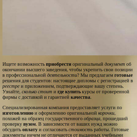
Ищете возможность
приобрести
оригинальный
документ
об
окончании высшего заведения, чтобы укрепить свои позиции
в профессиональной
деятельности
? Мы предлагаем
готовые
решения для студентов: настоящие дипломы с регистрацией в
реестре
и приложением, подтверждающие вашу степень.
Узнайте,
сколько стоит
и
где купить
курсы от проверенной
фирмы с доставкой и гарантией
качества
.
Специализированная компания предоставляет услуги по
изготовлению
и оформлению оригинальной
корочки
,
похожей на образец государственного
образца
, прошедший
проверку
вузом
. В зависимости от ваших нужд можно
обсудить
оплату
и согласовать
стоимость
работы. Готовые
документы ничем не отличаются от выданных учебными