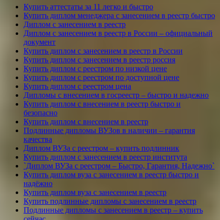
Купить аттестаты за 11 легко и быстро
Купить диплом менеджера с занесением в реестр быстро
Диплом с занесением в реестр
Диплом с занесением в реестр в России – официальный
документ
Купить диплом с занесением в реестр в России
Купить диплом с занесением в реестр россия
Купить диплом с реестром по низкой цене
Купить диплом с реестром по доступной цене
Купить диплом с реестром цена
Дипломы с внесением в госреестр – быстро и надежно
Купить диплом с внесением в реестр быстро и
безопасно
Купить диплом с внесением в реестр
Подлинные дипломы ВУЗов в наличии – гарантия
качества
Диплом ВУЗа с реестром – купить подлинник
Купить диплом с занесением в реестр института
`Диплом ВУЗа с реестром – Быстро, Гарантия, Надежно`
Купить диплом вуза с занесением в реестр быстро и
надёжно
Купить диплом вуза с занесением в реестр
Купить подлинные дипломы с занесением в реестр
Подлинные дипломы с занесением в реестр – купить
сейчас