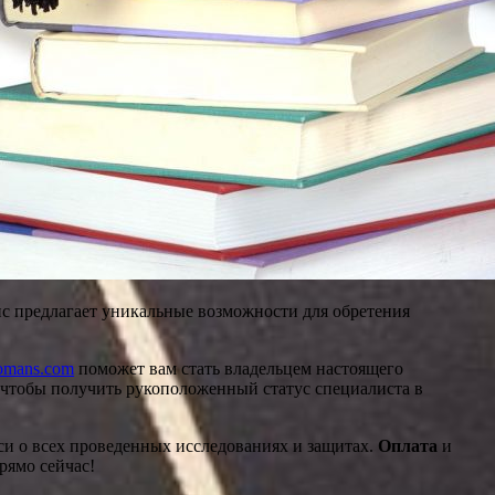
ис предлагает уникальные возможности для обретения
plomans.com
поможет вам стать владельцем настоящего
, чтобы получить рукоположенный статус специалиста в
си о всех проведенных исследованиях и защитах.
Оплата
и
рямо сейчас!