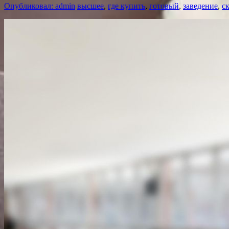
Опубликовал: admin
высшее
,
где купить
,
готовый
,
заведение
,
с