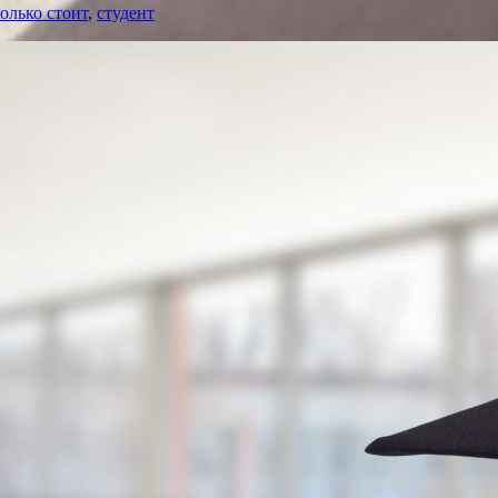
колько стоит
,
студент