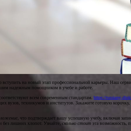
но вступить на новый этап профессиональной карьеры. Наш серв
ашим надежным помощником в учебе и работе.
соответствуют всем современным стандартам.
https://russiany-di
щих вузов, техникумов и институтов. Закажите готовую корочку
иложение
, что подтверждает вашу успешную учебу, включая запи
и без лишних хлопот. Узнайте,
сколько стоит
эта возможность, п