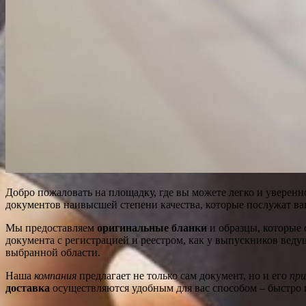
Добро пожаловать на площадку, где вы можете легко и уверен
документов наивысшей степени качества, которые послужат в
Мы предоставляем
оригинальные бланки
и образцы, которые 
документа с регистрацией и реестром, как у выпускников веду
выбранной области.
Наша
компания
предлагает не только сам документ, но и его
пр
доставка
осуществляются удобным для вас способом – быстро 