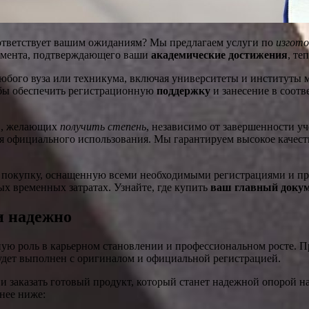
соответствует вашим ожиданиям? Мы предлагаем услуги по
изгото
умента, подтверждающего ваши
академические достижения
, те
юбого вуза или техникума, включая университеты и институты 
бы обеспечить регистрационную
поддержку
и занесение в соот
ов, желающих
получить степень
, независимо от завершенности у
ля официального использования. Мы гарантируем высокое качес
покупку, оснащенную всеми необходимыми регистрациями и прово
 временных затратах. Узнайте, где купить
ваш главный доку
и надежно
ную роль в карьерном становлении и профессиональном росте. П
удет выполнен с оригиналом и официальной регистрацией.
 заказать готовый продукт, который станет надежной опорой н
нее ниже: