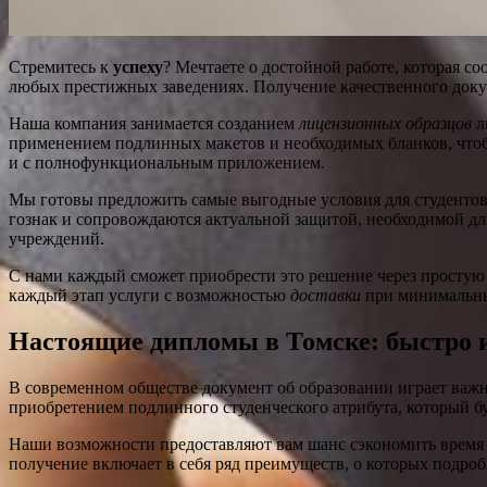
Стремитесь к
успеху
? Мечтаете о достойной работе, которая 
любых престижных заведениях. Получение качественного док
Наша компания занимается созданием
лицензионных образцов
л
применением подлинных макетов и необходимых бланков, что
и с полнофункциональным приложением.
Мы готовы предложить самые выгодные условия для студент
гознак и сопровождаются актуальной защитой, необходимой д
учреждений.
С нами каждый сможет приобрести это решение через простую 
каждый этап услуги с возможностью
доставки
при минимальных
Настоящие дипломы в Томске: быстро 
В современном обществе документ об образовании играет важ
приобретением подлинного студенческого атрибута, который б
Наши возможности предоставляют вам шанс сэкономить время и
получение включает в себя ряд преимуществ, о которых подроб