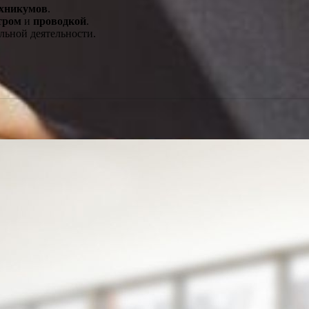
ехникумов
.
тром
и
проводкой
.
льной деятельности.