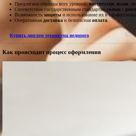
Предлагаем образцы всех уровней:
институтов
,
вузов
,
т
Соответствие государственным стандартам
гознак
с
реес
Возможность
защиты
и использование их в профессиона
Оперативная
доставка
и безопасная
оплата
.
Купить диплом техникума недорого
Как происходит процесс оформления