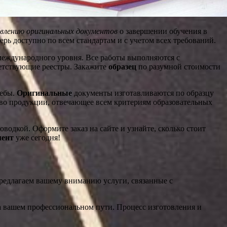
влению оригинальных документов
о завершении обучения в
перь доступно по всем стандартам и с учетом всех требований.
международного уровня. Все работы выполняются с
ветствующие реестры. Закажите
образец
по разумной стоимости
чебы.
Оригинальные
документы изготавливаются по образцу
тво продукции, отвечающее всем критериям образовательных
дкой. Оформите заказ на сайте и узнайте, сколько стоит
мент
уже сегодня!
редлагаем вашему вниманию услуги, связанные с
а вашем профессиональном пути. Процесс изготовления и