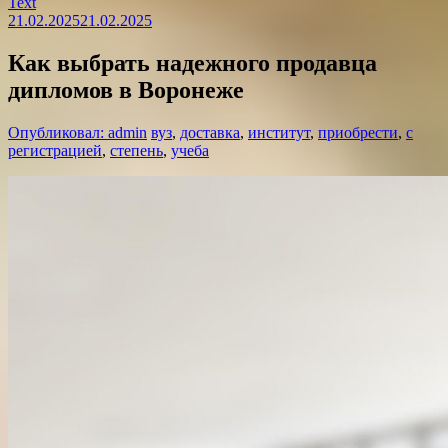
Text
21.02.2025
21.02.2025
Как выбрать надежного продавца
дипломов в Воронеже
Опубликовал: admin
вуз
,
доставка
,
институт
,
приобрести
,
с
регистрацией
,
степень
,
учеба