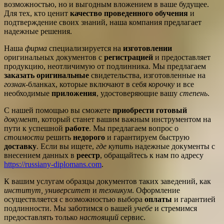
возможностью, но и выгодным вложением в ваше будущее.
Для тех, кто ценит
качество проведенного обучения
и
подтверждение своих знаний, наша компания предлагает
надежные решения.
Наша
фирма
специализируется на
изготовлении
оригинальных документов с
регистрацией
и предоставляет
продукцию, неотличимую от подлинника. Мы предлагаем
заказать
оригинальные
свидетельства, изготовленные на
гознак
-бланках, которые включают в себя
корочку
и все
необходимые
приложения
, удостоверяющие вашу
степень
.
С нашей помощью вы сможете
приобрести
готовый
документ
, который станет вашим важным инструментом на
пути к успешной
работе
. Мы предлагаем вопрос о
стоимости
решить
недорого
и гарантируем быструю
доставку
. Если вы ищете,
где купить
надежные документы с
внесением данных в
реестр
, обращайтесь к нам по адресу
https://russiany-diplomans.com
.
К вашим услугам образцы документов таких заведений, как
институт, университет
и
техникум
. Оформление
осуществляется с возможностью выбора
оплаты
и гарантией
подлинности. Мы заботимся о вашей
учебе
и стремимся
предоставлять только
настоящий
сервис.