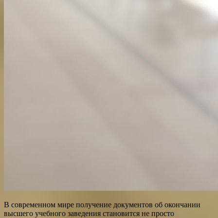
В современном мире получение документов об окончании
высшего учебного заведения становится не просто