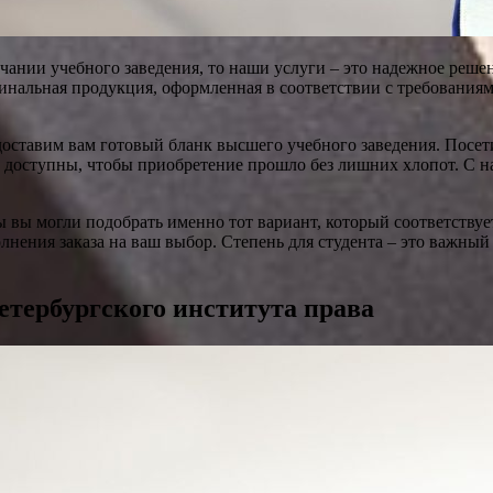
ончании учебного заведения, то наши услуги – это надежное ре
инальная продукция, оформленная в соответствии с требовани
доставим вам готовый бланк высшего учебного заведения. Посе
ты доступны, чтобы приобретение прошло без лишних хлопот. С 
 вы могли подобрать именно тот вариант, который соответствуе
ения заказа на ваш выбор. Степень для студента – это важный 
тербургского института права