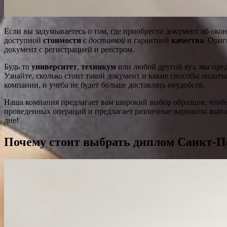
Если вы задумываетесь о том, где приобрести документ об ок
доступной
стоимости
с
доставкой
и гарантией
качества
. Ориг
документ с регистрацией и реестром.
Будь то
университет
,
техникум
или любой другой вуз, мы пре
Узнайте, сколько стоит такой документ и какие способы опла
компании, и учеба не будет больше доставлять неудобств.
Наша компания предлагает вам широкий выбор образцов, чтобы
проведенных операций и предлагает различные варианты выполн
дне!
Почему стоит выбрать диплом Санкт-Пе