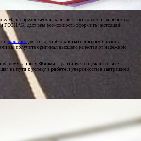
шение. Наши предложения включают изготовление корочек по
ями ГОЗНАК, даст вам возможность оформить настоящий
тите
наш сайт
для того, чтобы
заказать диплом
онлайн.
нами вы получите оригинал высшего качества от надежной
т вашему запросу.
Фирма
гарантирует надежность всех
шаг на пути к успеху в
работе
и уверенности в завтрашнем