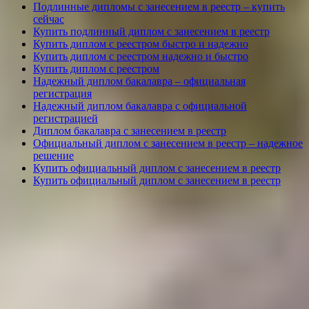
Подлинные дипломы с занесением в реестр – купить
сейчас
Купить подлинный диплом с занесением в реестр
Купить диплом с реестром быстро и надежно
Купить диплом с реестром надежно и быстро
Купить диплом с реестром
Надежный диплом бакалавра – официальная
регистрация
Надежный диплом бакалавра с официальной
регистрацией
Диплом бакалавра с занесением в реестр
Официальный диплом с занесением в реестр – надежное
решение
Купить официальный диплом с занесением в реестр
Купить официальный диплом с занесением в реестр