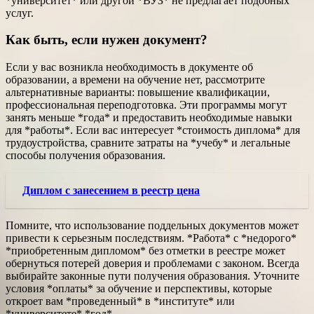
*университет* или другой *ВУЗ* не предлагает подобных
услуг.
Как быть, если нужен документ?
Если у вас возникла необходимость в документе об
образовании, а времени на обучение нет, рассмотрите
альтернативные варианты: повышение квалификации,
профессиональная переподготовка. Эти программы могут
занять меньше *года* и предоставить необходимые навыки
для *работы*. Если вас интересует *стоимость диплома* для
трудоустройства, сравните затраты на *учебу* и легальные
способы получения образования.
Диплом с занесением в реестр цена
Помните, что использование поддельных документов может
привести к серьезным последствиям. *Работа* с *недорого*
*приобретенным дипломом* без отметки в реестре может
обернуться потерей доверия и проблемами с законом. Всегда
выбирайте законные пути получения образования. Уточните
условия *оплаты* за обучение и перспективы, которые
откроет вам *проведенный* в *институте* или
*университете* *год*.