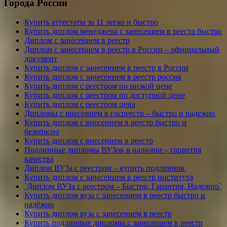
Города России
Купить аттестаты за 11 легко и быстро
Купить диплом менеджера с занесением в реестр быстро
Диплом с занесением в реестр
Диплом с занесением в реестр в России – официальный
документ
Купить диплом с занесением в реестр в России
Купить диплом с занесением в реестр россия
Купить диплом с реестром по низкой цене
Купить диплом с реестром по доступной цене
Купить диплом с реестром цена
Дипломы с внесением в госреестр – быстро и надежно
Купить диплом с внесением в реестр быстро и
безопасно
Купить диплом с внесением в реестр
Подлинные дипломы ВУЗов в наличии – гарантия
качества
Диплом ВУЗа с реестром – купить подлинник
Купить диплом с занесением в реестр института
`Диплом ВУЗа с реестром – Быстро, Гарантия, Надежно`
Купить диплом вуза с занесением в реестр быстро и
надёжно
Купить диплом вуза с занесением в реестр
Купить подлинные дипломы с занесением в реестр