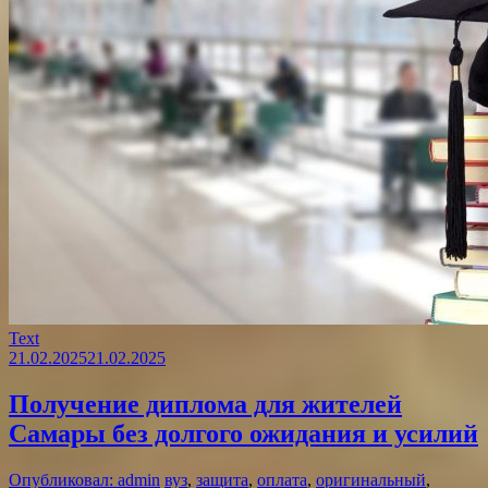
Text
21.02.2025
21.02.2025
Получение диплома для жителей
Самары без долгого ожидания и усилий
Опубликовал: admin
вуз
,
защита
,
оплата
,
оригинальный
,