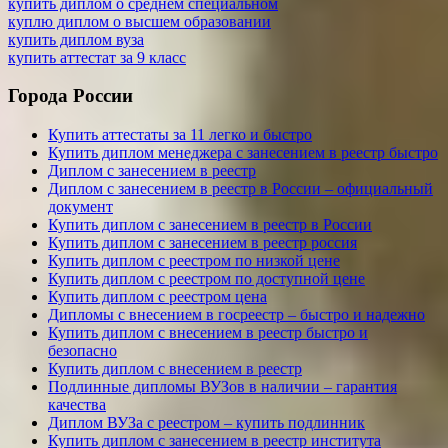
купить диплом о среднем специальном
куплю диплом о высшем образовании
купить диплом вуза
купить аттестат за 9 класс
Города России
Купить аттестаты за 11 легко и быстро
Купить диплом менеджера с занесением в реестр быстро
Диплом с занесением в реестр
Диплом с занесением в реестр в России – официальный
документ
Купить диплом с занесением в реестр в России
Купить диплом с занесением в реестр россия
Купить диплом с реестром по низкой цене
Купить диплом с реестром по доступной цене
Купить диплом с реестром цена
Дипломы с внесением в госреестр – быстро и надежно
Купить диплом с внесением в реестр быстро и
безопасно
Купить диплом с внесением в реестр
Подлинные дипломы ВУЗов в наличии – гарантия
качества
Диплом ВУЗа с реестром – купить подлинник
Купить диплом с занесением в реестр института