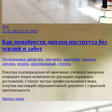
Text
21.02.2025
21.02.2025
Как приобрести диплом института без
усилий и забот
Опубликовал: admin
вуз
,
документ
,
заведение
,
заказать
диплом
,
оплата
,
оригинальный
,
степень
Покупка подтверждения об окончании учебного заведения
открывает новые возможности для ваших карьерных
достижений. Станьте частью профессионального мира,
получив настоящий образовательный документ с гарантией
оригинальности
Читать далее