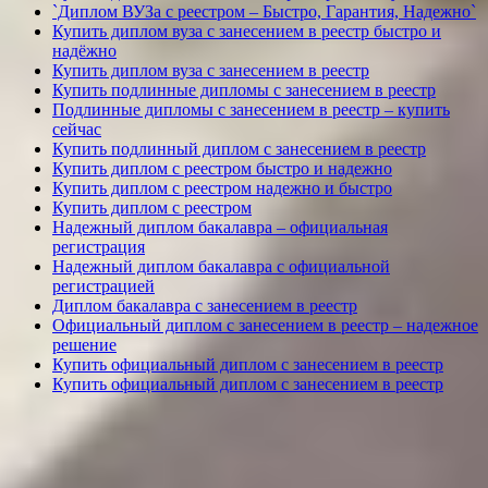
`Диплом ВУЗа с реестром – Быстро, Гарантия, Надежно`
Купить диплом вуза с занесением в реестр быстро и
надёжно
Купить диплом вуза с занесением в реестр
Купить подлинные дипломы с занесением в реестр
Подлинные дипломы с занесением в реестр – купить
сейчас
Купить подлинный диплом с занесением в реестр
Купить диплом с реестром быстро и надежно
Купить диплом с реестром надежно и быстро
Купить диплом с реестром
Надежный диплом бакалавра – официальная
регистрация
Надежный диплом бакалавра с официальной
регистрацией
Диплом бакалавра с занесением в реестр
Официальный диплом с занесением в реестр – надежное
решение
Купить официальный диплом с занесением в реестр
Купить официальный диплом с занесением в реестр