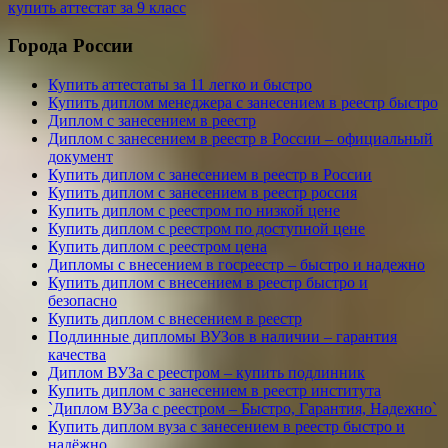
купить аттестат за 9 класс
Города России
Купить аттестаты за 11 легко и быстро
Купить диплом менеджера с занесением в реестр быстро
Диплом с занесением в реестр
Диплом с занесением в реестр в России – официальный
документ
Купить диплом с занесением в реестр в России
Купить диплом с занесением в реестр россия
Купить диплом с реестром по низкой цене
Купить диплом с реестром по доступной цене
Купить диплом с реестром цена
Дипломы с внесением в госреестр – быстро и надежно
Купить диплом с внесением в реестр быстро и
безопасно
Купить диплом с внесением в реестр
Подлинные дипломы ВУЗов в наличии – гарантия
качества
Диплом ВУЗа с реестром – купить подлинник
Купить диплом с занесением в реестр института
`Диплом ВУЗа с реестром – Быстро, Гарантия, Надежно`
Купить диплом вуза с занесением в реестр быстро и
надёжно