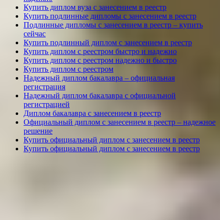
Купить диплом вуза с занесением в реестр
Купить подлинные дипломы с занесением в реестр
Подлинные дипломы с занесением в реестр – купить
сейчас
Купить подлинный диплом с занесением в реестр
Купить диплом с реестром быстро и надежно
Купить диплом с реестром надежно и быстро
Купить диплом с реестром
Надежный диплом бакалавра – официальная
регистрация
Надежный диплом бакалавра с официальной
регистрацией
Диплом бакалавра с занесением в реестр
Официальный диплом с занесением в реестр – надежное
решение
Купить официальный диплом с занесением в реестр
Купить официальный диплом с занесением в реестр