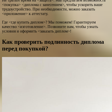
Не тратьте время на <защита>. Мы предлагаем возможность
<покупка> <диплома с занесением>, чтобы ускорить ваше
трудоустройство. При необходимости, можно заказать
<приложение> к аттестату.
Где <где купить диплом>? Мы поможем! Гарантируем
качество <изготовление>. Позвоните нам, чтобы узнать
условия и оформить <заказать диплом>!
Как проверить подлинность диплома
перед покупкой?