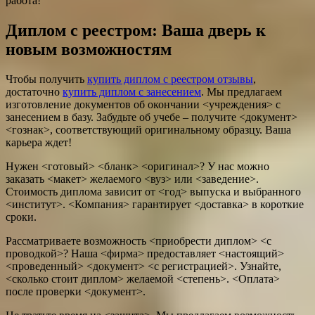
работа!
Диплом с реестром: Ваша дверь к
новым возможностям
Чтобы получить
купить диплом с реестром отзывы
,
достаточно
купить диплом с занесением
. Мы предлагаем
изготовление документов об окончании <учреждения> с
занесением в базу. Забудьте об учебе – получите <документ>
<гознак>, соответствующий оригинальному образцу. Ваша
карьера ждет!
Нужен <готовый> <бланк> <оригинал>? У нас можно
заказать <макет> желаемого <вуз> или <заведение>.
Стоимость диплома зависит от <год> выпуска и выбранного
<институт>. <Компания> гарантирует <доставка> в короткие
сроки.
Рассматриваете возможность <приобрести диплом> <с
проводкой>? Наша <фирма> предоставляет <настоящий>
<проведенный> <документ> <с регистрацией>. Узнайте,
<сколько стоит диплом> желаемой <степень>. <Оплата>
после проверки <документ>.