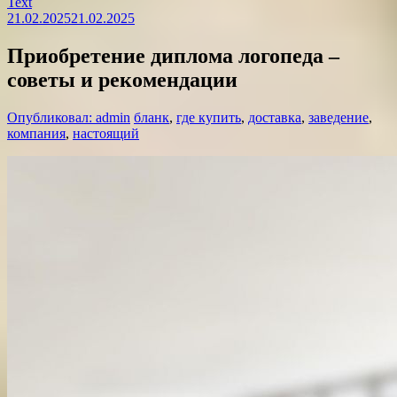
Text
21.02.2025
21.02.2025
Приобретение диплома логопеда –
советы и рекомендации
Опубликовал: admin
бланк
,
где купить
,
доставка
,
заведение
,
компания
,
настоящий