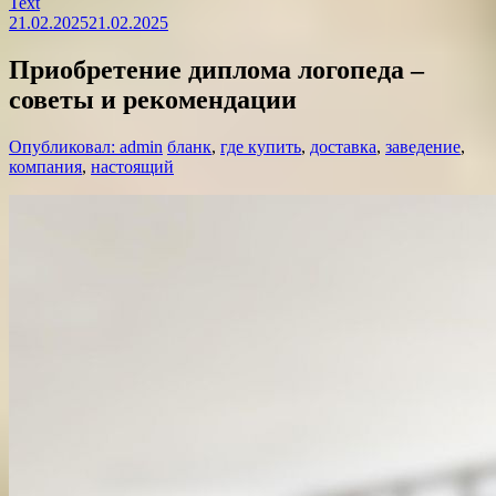
Text
21.02.2025
21.02.2025
Приобретение диплома логопеда –
советы и рекомендации
Опубликовал: admin
бланк
,
где купить
,
доставка
,
заведение
,
компания
,
настоящий