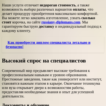
Наши услуги отличает
недорогая стоимость
, а также
возможность
выбора
различных вариантов
оплаты
, что
делает процедуру приобретения максимально комфортной.
Вы можете легко
заказать
изготовление, узнать
сколько
стоит
корочка, на сайте
russiany-diplomans.com
. Мы
гарантируем быструю
доставку
и индивидуальный подход к
каждому клиенту.
Как приобрести диплом специалиста легально и
безопасно!
Высокий спрос на специалистов
Современный мир предъявляет высокие требования к
профессиональным навыкам и уровню образования.
Престижные заведения, такие как университет или институт,
становятся важным этапом в карьере. Окончание техникума
или вуза открывает двери к возможностям работы,
предоставляя необходимые знания и опыт для успешной
деятельности.
Документы и обучение