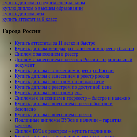
купить диплом о среднем специальном
куплю диплом о высшем образовании
купить диплом вуза
купить аттестат за 9 класс
Города России
Купить аттестаты за 11 легко и быстро
Купить диплом менеджера с занесением в реестр быстро
Диплом с занесением в реестр
Диплом с занесением в реестр в России – официальный
документ
Купить диплом с занесением в реестр в России
Купить диплом с занесением в реестр россия
Купить диплом с реестром по низкой цене
Купить диплом с реестром по доступной цене
Купить диплом с реестром цена
Дипломы с внесением в госреестр – быстро и надежно
Купить диплом с внесением в реестр быстро и
безопасно
Купить диплом с внесением в реестр
Подлинные дипломы ВУЗов в наличии – гарантия
качества
Диплом ВУЗа с реестром – купить подлинник
Купить диплом с занесением в реестр института