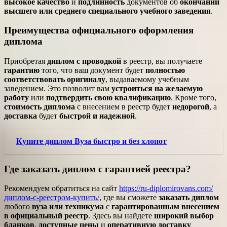
высокое качество
и
подлинность
документов об
окончании
высшего или среднего специального учебного заведения
.
Преимущества официального оформления
диплома
Приобретая
диплом с проводкой
в реестр, вы получаете
гарантию
того, что ваш документ будет
полностью
соответствовать оригиналу
, выдаваемому учебным
заведением. Это позволит вам
устроиться на желаемую
работу
или
подтвердить свою квалификацию
. Кроме того,
стоимость диплома
с внесением в реестр будет
недорогой
, а
доставка
будет
быстрой и надежной
.
Купите диплом Вуза быстро и без хлопот
Где заказать диплом с гарантией реестра?
Рекомендуем обратиться на сайт
https://ru-diplomirovans.com/
диплом-с-реестром-купить/
, где вы сможете
заказать диплом
любого
вуза или техникума
с
гарантированным внесением
в официальный реестр
. Здесь вы найдете
широкий выбор
бланков
,
доступные цены
и
оперативную доставку