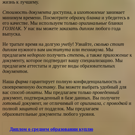
жизнь к лучшему.
Стоимость документа
доступна, а
изготовление
занимает
минимум времени. Посмотрите
образец бланка
и убедитесь в
его качестве. Мы используем только
оригинальные
бланки
ГОЗНАК
. У нас вы можете
заказать диплом
любого года
выпуска.
Не тратьте время на долгую
учебу
! Узнайте,
сколько стоит
диплом
нужного вам
института
или
техникума
. Мы
предлагаем
недорого
получить
степень
, а также
приложение
к
документу, которое подтвердит вашу специализацию. Мы
предлагаем аттестаты и другие виды образовательных
документов
.
Наша
фирма
гарантирует полную конфиденциальность и
своевременную
доставку
. Вы можете выбрать удобный для
вас способ
оплаты
. Мы предлагаем только
проведенный
документ, подтвержденный в базе данных. Вы получите
готовый
документ, не отличимый от
оригинала
,
с проводкой
и
полной
защитой
от подделок. Мы предлагаем
образовательные документы любого уровня.
Диплом о среднем образовании куплю