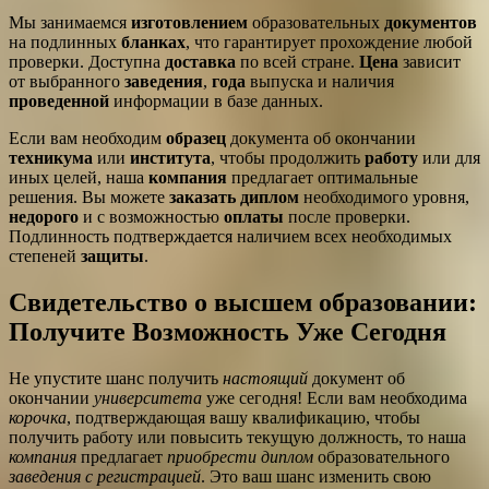
Мы занимаемся
изготовлением
образовательных
документов
на подлинных
бланках
, что гарантирует прохождение любой
проверки. Доступна
доставка
по всей стране.
Цена
зависит
от выбранного
заведения
,
года
выпуска и наличия
проведенной
информации в базе данных.
Если вам необходим
образец
документа об окончании
техникума
или
института
, чтобы продолжить
работу
или для
иных целей, наша
компания
предлагает оптимальные
решения. Вы можете
заказать диплом
необходимого уровня,
недорого
и с возможностью
оплаты
после проверки.
Подлинность подтверждается наличием всех необходимых
степеней
защиты
.
Свидетельство о высшем образовании:
Получите Возможность Уже Сегодня
Не упустите шанс получить
настоящий
документ об
окончании
университета
уже сегодня! Если вам необходима
корочка
, подтверждающая вашу квалификацию, чтобы
получить работу или повысить текущую должность, то наша
компания
предлагает
приобрести диплом
образовательного
заведения
с регистрацией
. Это ваш шанс изменить свою