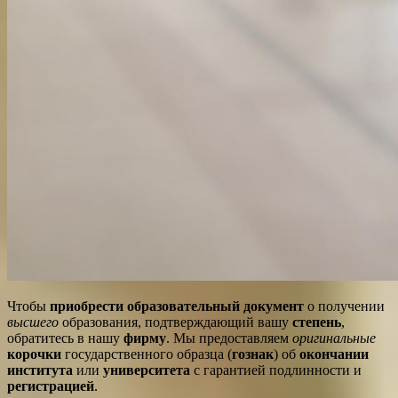
Чтобы
приобрести образовательный документ
о получении
высшего
образования, подтверждающий вашу
степень
,
обратитесь в нашу
фирму
. Мы предоставляем
оригинальные
корочки
государственного образца (
гознак
) об
окончании
института
или
университета
с гарантией подлинности и
регистрацией
.